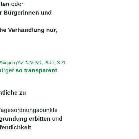
hten
oder
er Bürgerinnen und
iche Verhandlung nur
,
klingen (Az: 022.221, 2017, S.7)
Bürger
so transparent
tliche zu
r Tagesordnungspunkte
gründung erbitten
und
entlichkeit