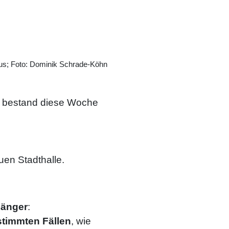
us; Foto: Dominik Schrade-Köhn
bestand diese Woche
uen Stadthalle.
länger
:
timmten Fällen
, wie