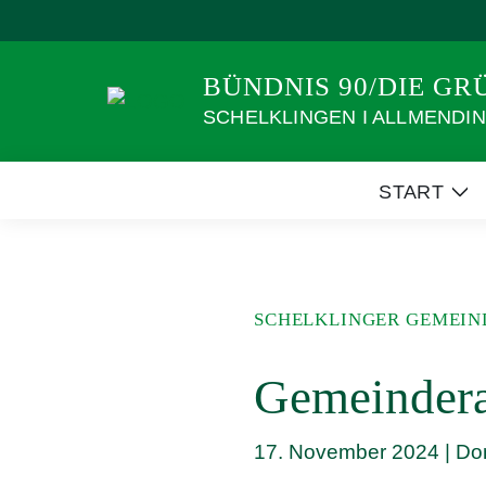
Weiter
zum
Inhalt
BÜNDNIS 90/DIE G
SCHELKLINGEN I ALLMENDING
START
Ze
Un
SCHELKLINGER GEMEIN
Gemeindera
17. November 2024
|
Do