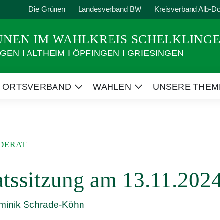
Die Grünen
Landesverband BW
Kreisverband Alb-D
RÜNEN IM WAHLKREIS SCHELKLING
EN I ALTHEIM I ÖPFINGEN I GRIESINGEN
ORTSVERBAND
WAHLEN
UNSERE THEM
ige
Zeige
Zeige
termenü
Untermenü
Untermenü
DERAT
tssitzung am 13.11.202
minik Schrade-Köhn