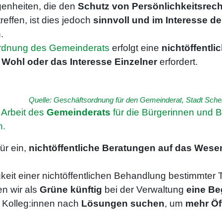
genheiten, die den
Schutz von Persönlichkeitsrec
reffen, ist dies jedoch
sinnvoll und im Interesse d
.
ordnung des Gemeinderats
erfolgt eine
nichtöffentl
e Wohl oder das Interesse Einzelner
erfordert.
Quelle: Geschäftsordnung für den Gemeinderat, Stadt Schel
e Arbeit des
Gemeinderats
für die Bürgerinnen und 
n.
ür ein,
nichtöffentliche Beratungen auf das Wesen
eit einer nichtöffentlichen Behandlung bestimmte
den wir als
Grüne künftig
bei der Verwaltung
eine Be
 Kolleg:innen nach
Lösungen suchen
, um
mehr Öff