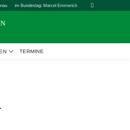
Suche
onau
im Bundestag: Marcel Emmerich
EN
EN
TERMINE
Zeige
Untermenü
4