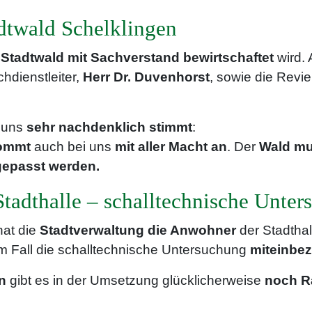
dtwald Schelklingen
r
Stadtwald mit Sachverstand bewirtschaftet
wird. 
hdienstleiter,
Herr Dr. Duvenhorst
, sowie die Revier
r uns
sehr nachdenklich stimmt
:
ommt
auch bei uns
mit aller Macht an
. Der
Wald m
epasst werden.
tadthalle – schalltechnische Unter
hat die
Stadtverwaltung die Anwohner
der Stadthall
m Fall die schalltechnische Untersuchung
miteinbe
n
gibt es in der Umsetzung glücklicherweise
noch R