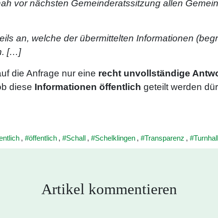
tnah vor nächsten Gemeinderatssitzung allen Gemei
ils an, welche der übermittelten Informationen (begrü
. […]
auf die Anfrage nur eine
recht unvollständige Antw
ob diese
Informationen öffentlich
geteilt werden dür
entlich
,
öffentlich
,
Schall
,
Schelklingen
,
Transparenz
,
Turnhal
Artikel kommentieren