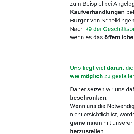
zum Beispiel bei Angele
Kaufverhandlungen
bet
Bürger
von Schelklingen
Nach
§9 der Geschäfts
wenn es das
öffentlich
Uns liegt viel daran
, di
wie möglich
zu gestalte
Daher setzen wir uns daf
beschränken
.
Wenn uns die Notwendigk
nicht ersichtlich ist, wer
gemeinsam
mit unseren
herzustellen
.