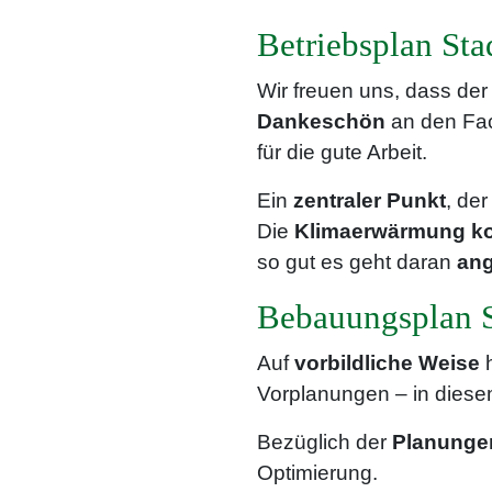
Betriebsplan Sta
Wir freuen uns, dass de
Dankeschön
an den Fac
für die gute Arbeit.
Ein
zentraler Punkt
, de
Die
Klimaerwärmung
k
so gut es geht daran
ang
Bebauungsplan S
Auf
vorbildliche Weise
Vorplanungen – in diese
Bezüglich der
Planunge
Optimierung.