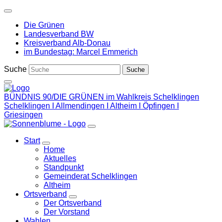
Weiter
zum
Die Grünen
Inhalt
Landesverband BW
Kreisverband Alb-Donau
im Bundestag: Marcel Emmerich
Suche
BÜNDNIS 90/DIE GRÜNEN im Wahlkreis Schelklingen
Schelklingen I Allmendingen I Altheim I Öpfingen I
Griesingen
Start
Zeige
Home
Untermenü
Aktuelles
Standpunkt
Gemeinderat Schelklingen
Altheim
Ortsverband
Zeige
Der Ortsverband
Untermenü
Der Vorstand
Wahlen