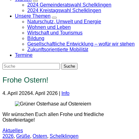
Zeige
2024 Gemeinderatswahl Schelklingen
Untermenü
2024 Kreistagswahl Schelklingen
Unsere Themen
Zeige
Naturschutz, Umwelt und Energie
Untermenü
Wohnen und Leben
Wirtschaft und Tourismus
Bildung
Gesellschaftliche Entwicklung – wofür wir stehen
Zukunftsorientierte Mobilität
Termine
Frohe Ostern!
4. April 2026
4. April 2026
|
Info
Wir wünschen Euch allen Frohe und friedliche
Osterfeiertage!
Aktuelles
2026
,
Grüße
,
Ostern
,
Schelklingen