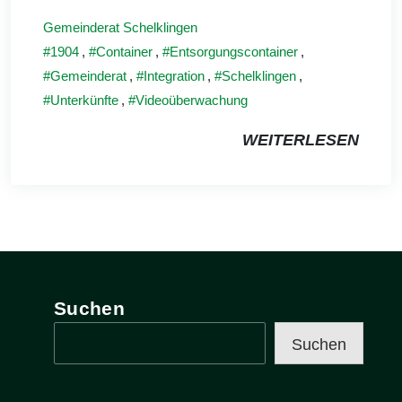
Gemeinderat Schelklingen
1904
,
Container
,
Entsorgungscontainer
,
Gemeinderat
,
Integration
,
Schelklingen
,
Unterkünfte
,
Videoüberwachung
WEITERLESEN
Suchen
Suchen