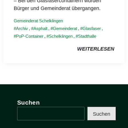
– Bei den Glasfasercontainern wurden
Bürger und Gemeinderat übergangen.
Gemeinderat Schelklingen
Archiv
,
Asphalt
,
Gemeinderat
,
Glasfaser
,
PoP-Container
,
Schelklingen
,
Stadthalle
WEITERLESEN
Suchen
Suchen